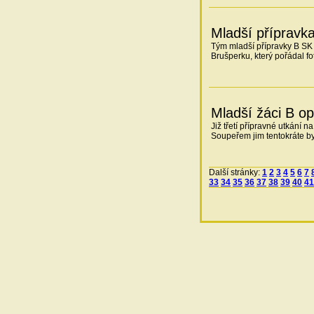
Mladší přípravka
Tým mladší přípravky B SK 
Brušperku, který pořádal f
Mladší žáci B op
Již třetí přípravné utkání 
Soupeřem jim tentokráte byl
Další stránky:
1
2
3
4
5
6
7
33
34
35
36
37
38
39
40
41