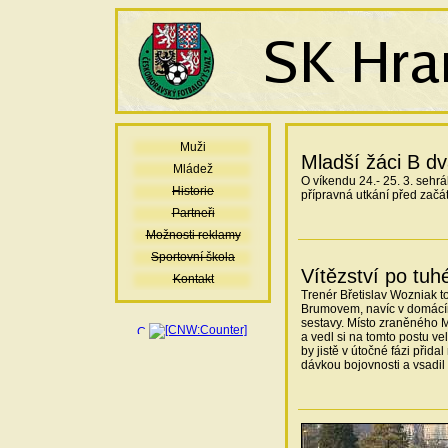
Muži
Mladší žáci B dv
Mládež
O víkendu 24.- 25. 3. sehr
Historie
přípravná utkání před začát
Partneři
Možnosti reklamy
Sportovní škola
Vítězství po tuh
Kontakt
Trenér Břetislav Wozniak 
Brumovem, navíc v domácím 
sestavy. Místo zraněného M
a vedl si na tomto postu ve
by jistě v útočné fázi přid
dávkou bojovnosti a vsadil