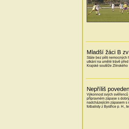
Mladší žáci B zví
Stále bez pěti nemocných 
utkání na umělé trávě před 
Krajské soutěže Zlínského 
Nepříliš povede
Výkonnost svých svěřenců 
přípravném zápase s dobr
nadcházejícím zápasem s mu
fotbalisty z Bystřice p. H.