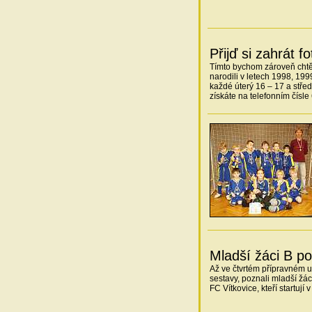
Přijď si zahrát fo
Tímto bychom zároveň chtěli
narodili v letech 1998, 199
každé úterý 16 – 17 a střed
získáte na telefonním čísl
Mladší žáci B po
Až ve čtvrtém přípravném u
sestavy, poznali mladší žác
FC Vítkovice, kteří startují