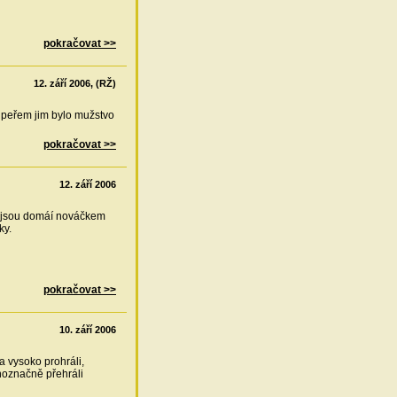
pokračovat >>
12. září 2006, (RŽ)
oupeřem jim bylo mužstvo
pokračovat >>
12. září 2006
že jsou domáí nováčkem
ky.
pokračovat >>
10. září 2006
a vysoko prohráli,
noznačně přehráli