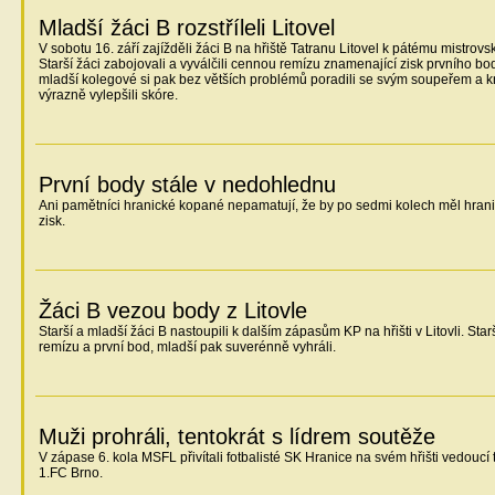
Mladší žáci B rozstříleli Litovel
V sobotu 16. září zajížděli žáci B na hřiště Tatranu Litovel k pátému mistrovs
Starší žáci zabojovali a vyválčili cennou remízu znamenající zisk prvního bod
mladší kolegové si pak bez větších problémů poradili se svým soupeřem a kr
výrazně vylepšili skóre.
První body stále v nedohlednu
Ani pamětníci hranické kopané nepamatují, že by po sedmi kolech měl hran
zisk.
Žáci B vezou body z Litovle
Starší a mladší žáci B nastoupili k dalším zápasům KP na hřišti v Litovli. Star
remízu a první bod, mladší pak suverénně vyhráli.
Muži prohráli, tentokrát s lídrem soutěže
V zápase 6. kola MSFL přivítali fotbalisté SK Hranice na svém hřišti vedoucí 
1.FC Brno.