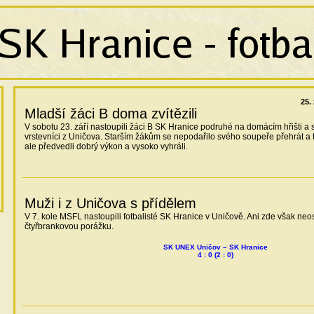
25.
Mladší žáci B doma zvítězili
V sobotu 23. září nastoupili žáci B SK Hranice podruhé na domácím hřišti a 
vrstevníci z Uničova. Starším žákům se nepodařilo svého soupeře přehrát a t
ale předvedli dobrý výkon a vysoko vyhráli.
Muži i z Uničova s přídělem
V 7. kole MSFL nastoupili fotbalisté SK Hranice v Uničově. Ani zde však neos
čtyřbrankovou porážku.
SK UNEX Uničov – SK Hranice
4 : 0 (2 : 0)