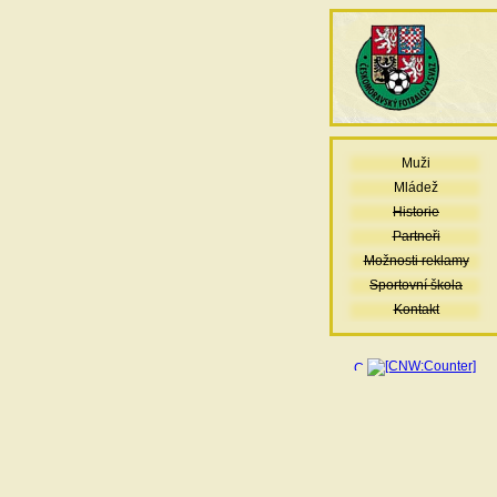
Muži
Mládež
Historie
Partneři
Možnosti reklamy
Sportovní škola
Kontakt