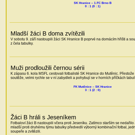
SK Hranice – 1.FC Brno B
0 : 1 (0 : 1)
Mladší žáci B doma zvítězili
V sobotu 9. září nastoupili žáci SK Hranice B poprvé na domácím hřišti a s
z čela tabulky.
Muži prodloužili černou sérii
K zápasu 6. kola MSFL cestovali fotbalisté SK Hranice do Mutěnic. Přesto
soutěže, velmi rychle se v ní zabydleli a pohybují se v horních příčkách tabul
FK Mutěnice – SK Hranice
3 : 1 (2 : 0)
Žáci B hráli s Jeseníkem
Fotbaloví žáci B nastoupili včera proti Jeseníku. Zatímco starším se nedařilo 
mladší proti druhému týmu tabulky předvedli výborný kombinační fotbal, jed
soupeře a zvítězili.