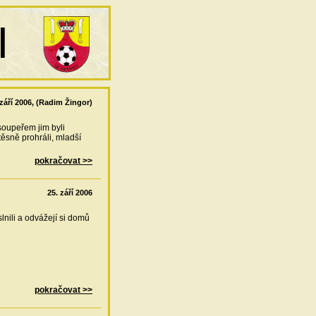
 září 2006, (Radim Žingor)
soupeřem jim byli
ěsně prohráli, mladší
pokračovat >>
25. září 2006
lnili a odvážejí si domů
pokračovat >>