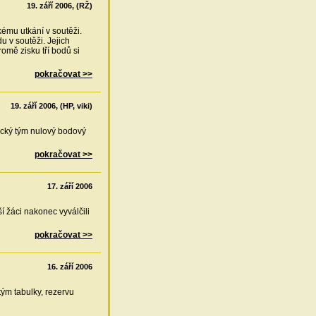
19. září 2006, (RŽ)
kému utkání v soutěži.
u v soutěži. Jejich
omě zisku tří bodů si
pokračovat >>
19. září 2006, (HP, viki)
ický tým nulový bodový
pokračovat >>
17. září 2006
ší žáci nakonec vyválčili
pokračovat >>
16. září 2006
tým tabulky, rezervu