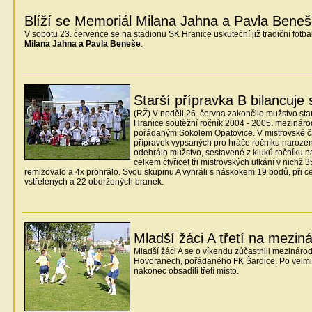
Blíží se Memoriál Milana Jahna a Pavla Bene
V sobotu 23. července se na stadionu SK Hranice uskuteční již tradiční fotba
Milana Jahna a Pavla Beneše
.
Starší přípravka B bilancuje
(RŽ) V neděli 26. června zakončilo mužstvo sta
Hranice soutěžní ročník 2004 - 2005, mezinár
pořádaným Sokolem Opatovice. V mistrovské čá
přípravek vypsaných pro hráče ročníku naroze
odehrálo mužstvo, sestavené z kluků ročníku 
celkem čtyřicet tři mistrovských utkání v nichž 35
remizovalo a 4x prohrálo. Svou skupinu A vyhráli s náskokem 19 bodů, při 
vstřelených a 22 obdržených branek.
Mladší žáci A třetí na mezin
Mladší žáci A se o víkendu zúčastnili mezinárod
Hovoranech, pořádaného FK Šardice. Po velm
nakonec obsadili třetí místo.