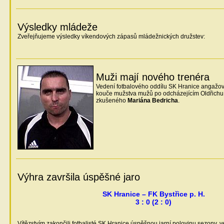
Výsledky mládeže
Zveřejňujeme výsledky víkendových zápasů mládežnických družstev:
Muži mají nového trenéra
Vedení fotbalového oddílu SK Hranice angažov
kouče mužstva mužů po odcházejícím Oldřichu
zkušeného
Mariána Bedricha
.
Výhra završila úspěšné jaro
SK Hranice – FK Bystřice p. H.
3 : 0 (2 : 0)
Vítězstvím zakončili fotbalisté SK Hranice úspěšnou jarní polovinu sezony, v