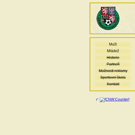
Muži
Mládež
Historie
Partneři
Možnosti reklamy
Sportovní škola
Kontakt