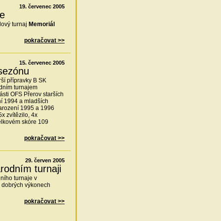
19. červenec 2005
še
lový turnaj
Memoriál
pokračovat >>
15. červenec 2005
 sezónu
rší přípravky B SK
odním turnajem
sti OFS Přerov starších
ní 1994 a mladších
narození 1995 a 1996
x zvítězilo, 4x
celkovém skóre 109
pokračovat >>
29. červen 2005
árodním turnaji
ního turnaje v
i dobrých výkonech
pokračovat >>