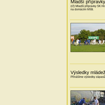
Mladší přípravky
(rž) Mladší přípravky SK H
na domácím hřišti.
Výsledky mláde
Přinášíme výsledky zápasů