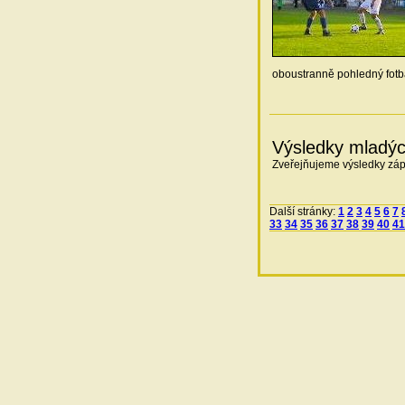
oboustranně pohledný fotb
Výsledky mladých
Zveřejňujeme výsledky záp
Další stránky:
1
2
3
4
5
6
7
33
34
35
36
37
38
39
40
41