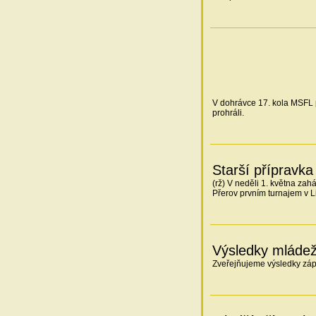
V dohrávce 17. kola MSFL p
prohráli.
Starší přípravka
(rž) V neděli 1. května zah
Přerov prvním turnajem v L
Výsledky mláde
Zveřejňujeme výsledky zá