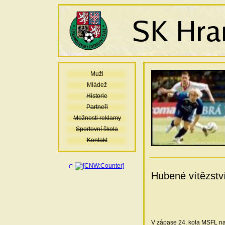
Muži
Mládež
Historie
Partneři
Možnosti reklamy
Sportovní škola
Kontakt
Hubené vítězstv
V zápase 24. kola MSFL nas