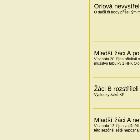
Orlová nevystřel
O další tři body přišel tým
Mladší žáci A p
V sobotu 20. října přivíta
mužstvo tabulky 1.HFK Ol
Žáci B rozstříleli
Výsledky žáků KP
Mladší žáci A ne
V sobotu 13. října zajížděl
této sezóně ještě nepoznal 