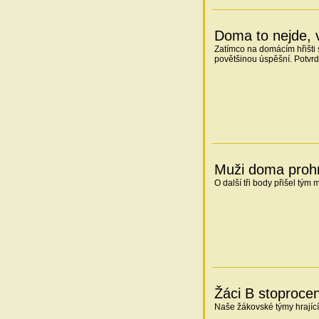
Doma to nejde, 
Zatímco na domácím hřišti 
povětšinou úspěšní. Potvrdi
Muži doma prohr
O další tři body přišel tým
Žáci B stoproce
Naše žákovské týmy hrající 