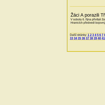
Žáci A porazili T
V sobotu 6. října přivítali 
Hranicích předvedl bojovný 
Další stránky:
1
2
3
4
5
6
7
33
34
35
36
37
38
39
40
41