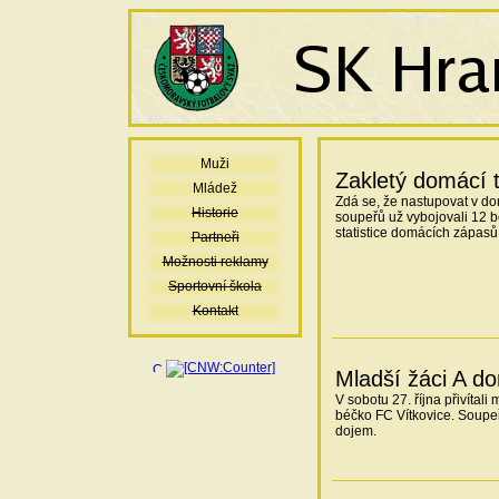
Muži
Zakletý domácí 
Mládež
Zdá se, že nastupovat v dom
Historie
soupeřů už vybojovali 12 b
statistice domácích zápasů
Partneři
Možnosti reklamy
Sportovní škola
Kontakt
Mladší žáci A do
V sobotu 27. října přivíta
béčko FC Vítkovice. Soupeř
dojem.