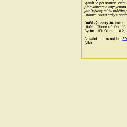
vyhrát i o pět branek. Jsem
před koncem a kdybychom tak
jarní výkony můžu hráčům 
Hranice znovu hrály v popře
Další výsledky 30. kola:
Hlučín - Třinec 4:0, Dolní 
Bystrc - HFK Olomouc 0:2, U
Aktuální tabulku najdete
ZD
(viki)