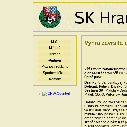
Muži
Výhra završila 
Mládež
Historie
Partneři
Možnosti reklamy
Vítězstvím zakončili fotba
Sportovní škola
a obsadili šestou příčku. 
úplně jinak.
Kontakt
Branky:
8. Janoviak, 32. Pu
Delegát:
Petřivý.
Diváků:
3
Sestava SK:
Malota – Dadák
Málek (85. O. Pulkert) – Jan
Domácí byli od začátku zápas
8. minutě proměnil Janoviak
využili další šanci, když se 
minutě Stryk po rychlé akci 
organizovaná obrana je do 
Trenér Machala nám k záp
“Jsem spokojen. Vyhráli js