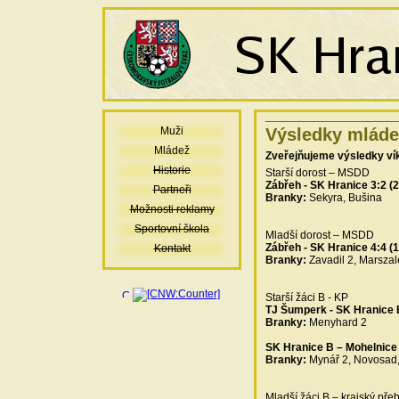
Muži
Výsledky mláde
Mládež
Zveřejňujeme výsledky ví
Historie
Starší dorost – MSDD
Zábřeh - SK Hranice 3:2 (2
Partneři
Branky:
Sekyra, Bušina
Možnosti reklamy
Sportovní škola
Mladší dorost – MSDD
Zábřeh - SK Hranice 4:4 (1
Kontakt
Branky:
Zavadil 2, Marszal
Starší žáci B - KP
TJ Šumperk - SK Hranice B
Branky:
Menyhard 2
SK Hranice B – Mohelnice 
Branky:
Mynář 2, Novosad,
Mladší žáci B – krajský pře