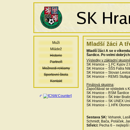
Muži
Mladší žáci A t
Mládež
Mladší žáci A se o víkend
Šardice. Po velmi dobrých
Historie
Výsledky v základní skupin
Partneři
SK Hranice – 1.FC Kyjov 2:0
Možnosti reklamy
SK Hranice – ŠŠS Fatra Nitr
SK Hranice – Slovan Levice
Sportovní škola
SK Hranice – REMS Stuttgar
Kontakt
Finálová skupina
:
Započítával se výsledek s 
SK Hranice – RSM Šardice 0
SK Hranice – ŠK Inter Brati
SK Hranice – SK UNEX Uni
SK Hranice – 1.HFK Olomou
Sestava SK:
Voharek, Lasík
Schmidt, Bača, Poláček, Ja
Střelci:
Pecha 6 – nejlepší s